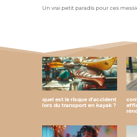
Un vrai petit paradis pour ces messi
quel est le risque d’accident
com
lors du transport en kayak ?
eff
rén