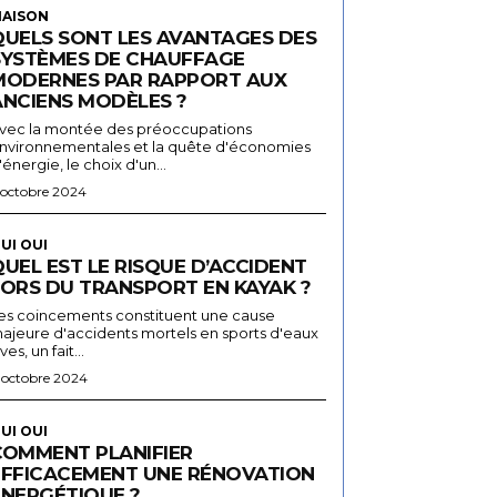
AISON
QUELS SONT LES AVANTAGES DES
SYSTÈMES DE CHAUFFAGE
MODERNES PAR RAPPORT AUX
ANCIENS MODÈLES ?
vec la montée des préoccupations
nvironnementales et la quête d'économies
'énergie, le choix d'un...
 octobre 2024
UI OUI
UEL EST LE RISQUE D’ACCIDENT
LORS DU TRANSPORT EN KAYAK ?
es coincements constituent une cause
ajeure d'accidents mortels en sports d'eaux
ives, un fait...
 octobre 2024
UI OUI
COMMENT PLANIFIER
EFFICACEMENT UNE RÉNOVATION
ÉNERGÉTIQUE ?