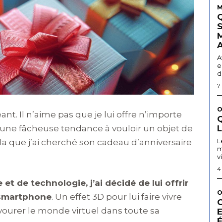
M
A
e
d
7
O
nt. Il n’aime pas que je lui offre n’importe
Q
a une fâcheuse tendance à vouloir un objet de
L
la que j’ai cherché son cadeau d’anniversaire
m
v
4
et de technologie, j’ai décidé de lui offrir
O
r smartphone
. Un effet 3D pour lui faire vivre
avourer le monde virtuel dans toute sa