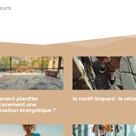
eurs.
ment planifier
le motif léopard : le reto
icacement une
ovation énergétique ?