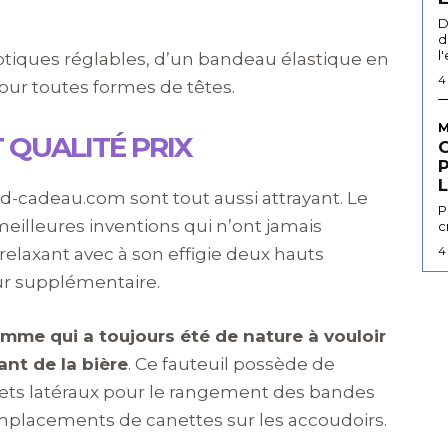
D
d
l
optiques réglables, d’un bandeau élastique en
4
our toutes formes de têtes.
M
 QUALITÉ PRIX
L
d-cadeau.com sont tout aussi attrayant. Le
P
meilleures inventions qui n’ont jamais
c
4
t relaxant avec à son effigie deux hauts
eur supplémentaire.
mme qui a toujours été de nature à vouloir
ant de la bière
. Ce fauteuil possède de
ilets latéraux pour le rangement des bandes
mplacements de canettes sur les accoudoirs.