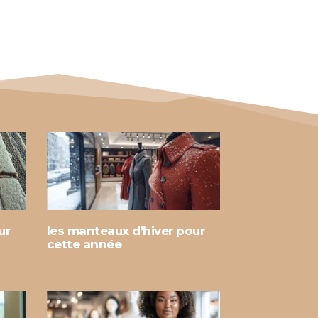
ur
les manteaux d’hiver pour
cette année