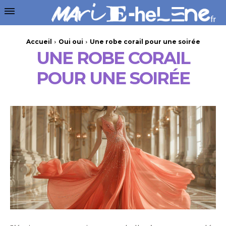
Accueil
Oui oui
Une robe corail pour une soirée
UNE ROBE CORAIL
POUR UNE SOIRÉE