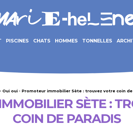
T
PISCINES
CHATS
HOMMES
TONNELLES
ARCHI
Oui oui
Promoteur immobilier Sète : trouvez votre coin de
MMOBILIER SÈTE : T
COIN DE PARADIS