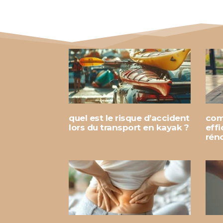
quel est le risque d’accident
com
lors du transport en kayak ?
eff
rén