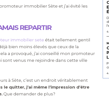
 promoteur immobilier Sète et j’ai évité les
D
d
AMAIS REPARTIR
l
4
eur immobilier sete
était tellement gentil
M
, déjà bien moins élevés que ceux de la
cela a provoqué, j’ai conseillé mon promoteur
L
 sont venus me rejoindre dans cette ville
P
c
4
jours à Sète, c’est un endroit véritablement
s le quitter, j’ai même l’impression d’être
e.
Que demander de plus?