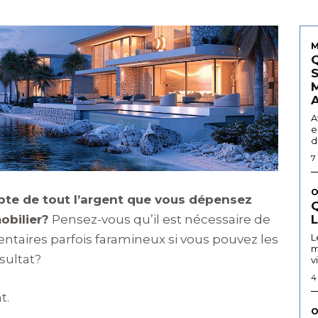
M
A
e
d
7
O
te de tout l’argent que vous dépensez
Q
obilier?
Pensez-vous qu’il est nécessaire de
L
ntaires parfois faramineux si vous pouvez les
m
sultat?
v
4
t.
O