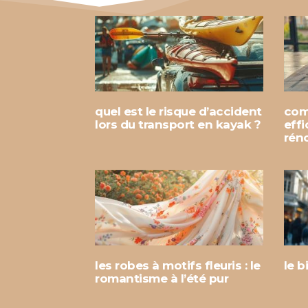
quel est le risque d’accident
com
lors du transport en kayak ?
eff
rén
les robes à motifs fleuris : le
le b
romantisme à l’été pur