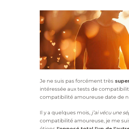
Je ne suis pas forcément très
super
intéressée aux tests de compatibi
compatibilité amoureuse date de nais
Il y a quelques mois,
j’ai vécu une s
compatibilité amoureuse, je me su
étions
l’opposé total l’un de l’autre