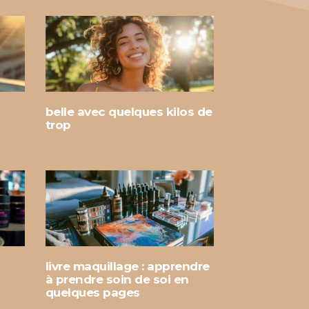
belle avec quelques kilos de
trop
livre maquillage : apprendre
à prendre soin de soi en
quelques pages