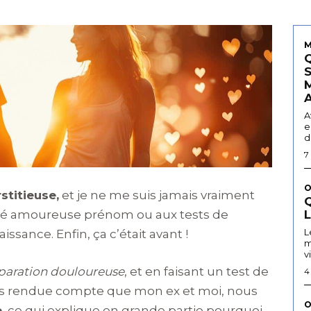
M
A
e
d
7
O
stitieuse,
et je ne me suis jamais vraiment
Q
lité amoureuse prénom ou aux tests de
L
sance. Enfin, ça c’était avant !
m
v
éparation douloureuse
, et en faisant un test de
4
is rendue compte que mon ex et moi, nous
O
,
ce qui explique en grande partie pourquoi