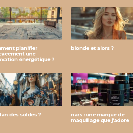
ment planifier
blonde et alors ?
icacement une
ovation énergétique ?
ilan des soldes ?
nars : une marque de
maquillage que j’adore