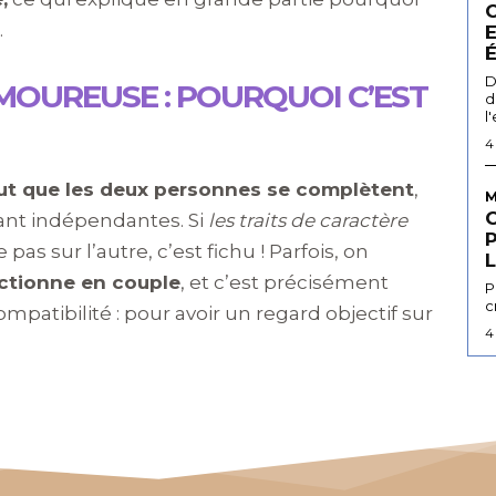
.
D
MOUREUSE : POURQUOI C’EST
d
l
4
aut que les deux personnes se complètent
,
M
ant indépendantes. Si
les traits de caractère
e pas sur l’autre, c’est fichu ! Parfois, on
L
tionne en couple
, et c’est précisément
P
c
ompatibilité : pour avoir un regard objectif sur
4