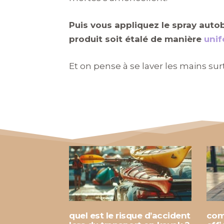
Puis vous appliquez le spray auto
produit soit étalé de manière
uni
Et on pense à se laver les mains surt
quel est le risque d’accident
com