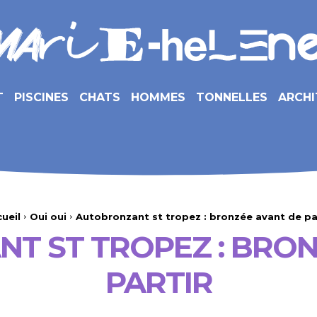
T
PISCINES
CHATS
HOMMES
TONNELLES
ARCHI
ueil
Oui oui
Autobronzant st tropez : bronzée avant de pa
T ST TROPEZ : BRON
PARTIR