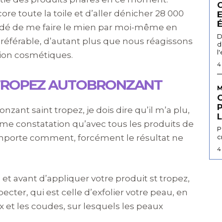
ore toute la toile et d’aller dénicher 28 000
écidé de me faire le mien par moi-même en
D
 préférable, d’autant plus que nous réagissons
d
l
ion cosmétiques.
4
 TROPEZ AUTOBRONZANT
M
nzant saint tropez, je dois dire qu’il m’a plu,
L
me constatation qu’avec tous les produits de
P
’importe comment, forcément le résultat ne
c
4
, et avant d’appliquer votre produit st tropez,
ecter, qui est celle d’exfolier votre peau, en
 et les coudes, sur lesquels les peaux