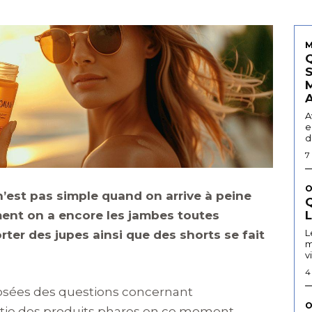
M
A
e
d
7
O
n’est pas simple quand on arrive à peine
Q
ment on a encore les jambes toutes
L
porter des jupes ainsi que des shorts se fait
m
v
4
posées des questions concernant
O
partie des produits phares en ce moment.