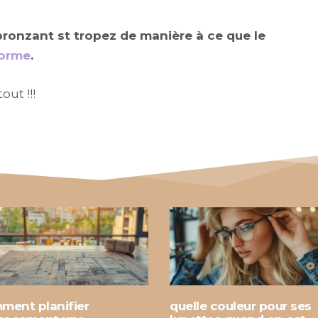
bronzant st tropez de manière à ce que le
forme
.
out !!!
ment planifier
quelle couleur pour ses