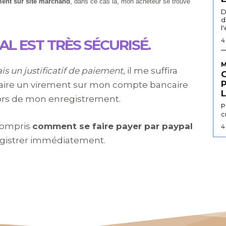
ement sur site marchand
, dans ce cas là, mon acheteur se trouve
D
d
l
AL EST TRÈS SÉCURISÉ.
4
M
ais un justificatif de paiement
, il me suffira
faire un virement sur mon compte bancaire
L
lors de mon enregistrement.
P
c
 compris
comment se faire payer par paypal
4
egistrer immédiatement.