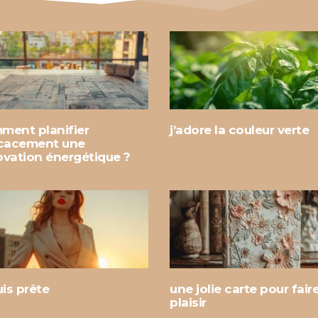
ment planifier
j’adore la couleur verte
icacement une
ovation énergétique ?
uis prête
une jolie carte pour fair
plaisir