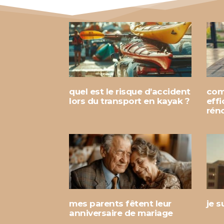
quel est le risque d’accident
com
lors du transport en kayak ?
eff
rén
mes parents fêtent leur
je s
anniversaire de mariage