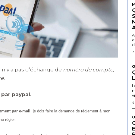
M
A
e
d
7
O
il n’y a pas d’échange de
numéro de compte,
Q
e.
L
m
par paypal.
v
4
ement par e-mail
, je dois faire la demande de règlement à mon
O
e régler.