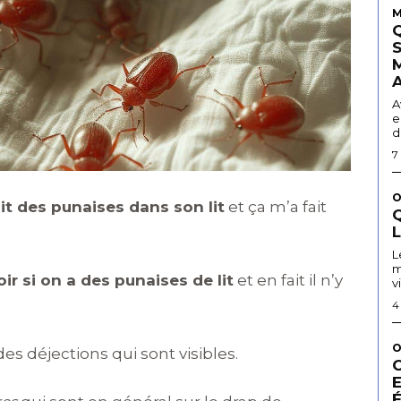
M
A
e
d
7
O
ait des punaises dans son lit
et ça m’a fait
Q
L
m
r si on a des punaises de lit
et en fait il n’y
v
4
O
s déjections qui sont visibles.