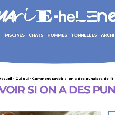
T
PISCINES
CHATS
HOMMES
TONNELLES
ARCHI
Accueil
Oui oui
Comment savoir si on a des punaises de lit 
IR SI ON A DES PUNA