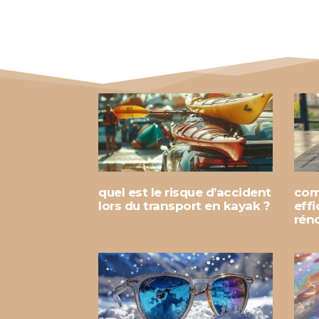
quel est le risque d’accident
com
lors du transport en kayak ?
eff
rén