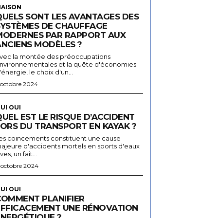
AISON
QUELS SONT LES AVANTAGES DES
SYSTÈMES DE CHAUFFAGE
MODERNES PAR RAPPORT AUX
ANCIENS MODÈLES ?
vec la montée des préoccupations
nvironnementales et la quête d'économies
'énergie, le choix d'un...
 octobre 2024
UI OUI
UEL EST LE RISQUE D’ACCIDENT
LORS DU TRANSPORT EN KAYAK ?
es coincements constituent une cause
ajeure d'accidents mortels en sports d'eaux
ives, un fait...
 octobre 2024
UI OUI
COMMENT PLANIFIER
EFFICACEMENT UNE RÉNOVATION
ÉNERGÉTIQUE ?