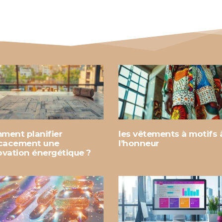
ment planifier
les vêtements à motifs 
icacement une
l’honneur
ovation énergétique ?