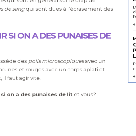
res
qui sont en général sur le drap de
D
s de sang
qui sont dues à l’écrasement des
d
l
4
 SI ON A DES PUNAISES DE
M
L
possède des
poils microscopiques
avec un
P
c
runes et rouges avec un corps aplati et
4
il faut agir vite.
si on a des punaises de lit
et vous?