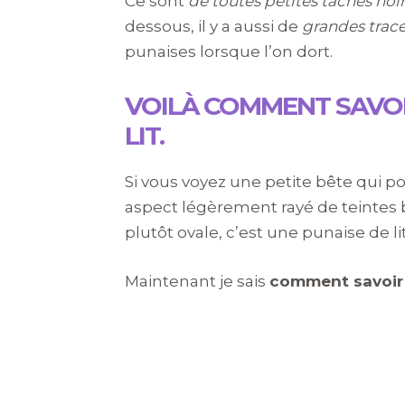
Ce sont
de toutes petites tâches noi
dessous, il y a aussi de
grandes trace
punaises lorsque l’on dort.
VOILÀ COMMENT SAVOIR
LIT.
Si vous voyez une petite bête qui 
aspect légèrement rayé de teintes b
plutôt ovale, c’est une punaise de lit, 
Maintenant je sais
comment savoir 