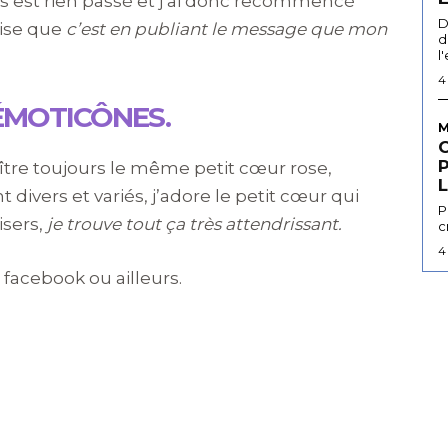
 ne s’est rien passé et j’ai donc recommencé
D
lise que
c’est en publiant le message que mon
d
l
4
 ÉMOTICÔNES.
M
aître toujours le même petit cœur rose,
L
divers et variés, j’adore le petit cœur qui
P
isers,
je trouve tout ça très attendrissant.
c
4
 facebook ou ailleurs.