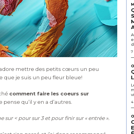
M
A
e
d
7
O
j’adore mettre des petits cœurs un peu
Q
 que je suis un peu fleur bleue!
L
m
rché
comment faire les coeurs sur
v
je pense qu’il y en a d’autres.
4
O
e sur < pour sur 3 et pour finir sur « entrée ».