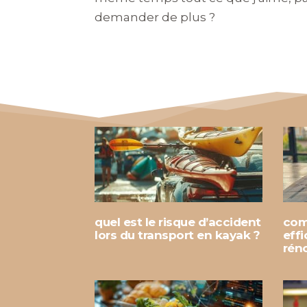
demander de plus ?
quel est le risque d’accident
com
lors du transport en kayak ?
eff
rén