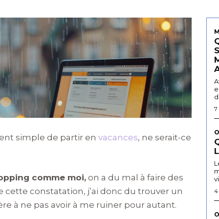
M
A
e
d
7
O
ent simple de partir en
vacances
, ne serait-ce
Q
L
m
shopping comme moi,
on a du mal à faire des
v
cette constatation, j’ai donc du trouver un
4
e à ne pas avoir à me ruiner pour autant.
O