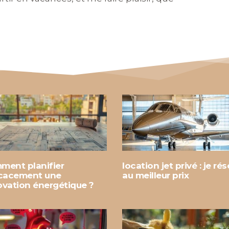
ment planifier
location jet privé : je ré
icacement une
au meilleur prix
ovation énergétique ?