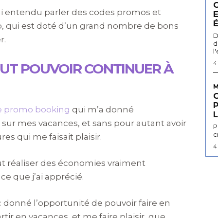
, j’ai entendu parler des codes promos et
lub, qui est doté d’un grand nombre de bons
D
r.
d
l
4
UT POUVOIR CONTINUER À
M
e promo booking
qui m’a donné
L
sur mes vacances, et sans pour autant avoir
P
c
s qui me faisait plaisir.
4
ut réaliser des économies vraiment
ce que j’ai apprécié.
onné l’opportunité de pouvoir faire en
ir en vacances, et me faire plaisir, que