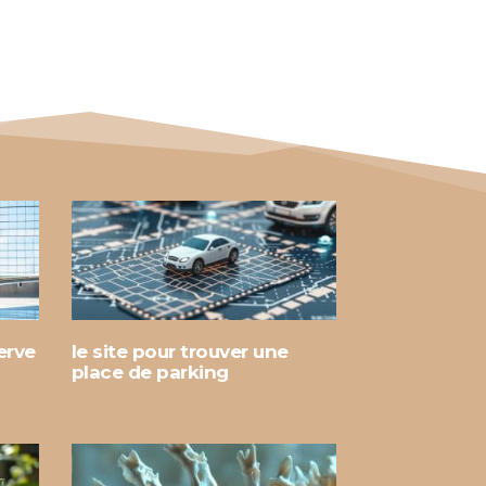
serve
le site pour trouver une
place de parking