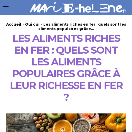
Accueil
Oui oui
Les aliments riches en fer : quels sont les
aliments populaires grâce...
LES ALIMENTS RICHES
EN FER : QUELS SONT
LES ALIMENTS
POPULAIRES GRÂCE À
LEUR RICHESSE EN FER
?