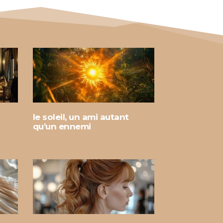
le soleil, un ami autant
qu’un ennemi