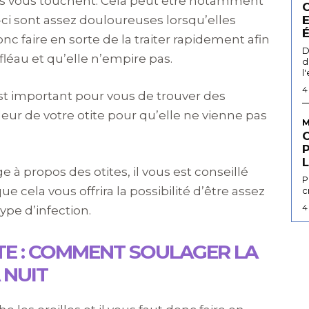
 ils vous touchent. Cela peut être notamment
s-ci sont assez douloureuses lorsqu’elles
nc faire en sorte de la traiter rapidement afin
D
fléau et qu’elle n’empire pas.
d
l
4
 est important pour vous de trouver des
ur de votre otite pour qu’elle ne vienne pas
M
L
 à propos des otites, il vous est conseillé
P
ue cela vous offrira la possibilité d’être assez
c
4
ype d’infection.
TE : COMMENT SOULAGER LA
 NUIT