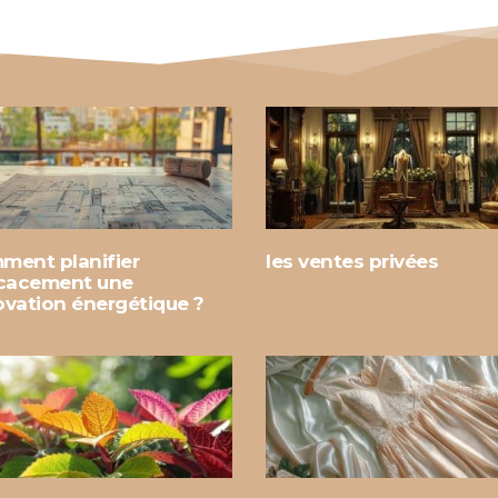
ment planifier
les ventes privées
icacement une
ovation énergétique ?