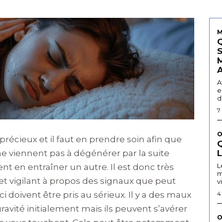
M
A
e
d
7
O
récieux et il faut en prendre soin afin que
Q
e viennent pas à dégénérer par la suite
L
 en entraîner un autre. Il est donc très
m
et vigilant à propos des signaux que peut
v
i doivent être pris au sérieux. Il y a des maux
4
avité initialement mais ils peuvent s’avérer
O