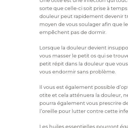
Une otite est une infection qui touch
sorte que celle-ci soit prise à temps
douleur peut rapidement devenir trè
moyen de vous soulager afin que l
empêchent pas de dormir.
Lorsque la douleur devient insuppor
vous masser le petit os qui se trouve 
petit répit dans la douleur que vou
vous endormir sans problème.
Il vous est également possible d’opt
otite et cela atténuera la douleur
pourra également vous prescrire de
l’oreille pour lutter contre cette inf
Les huiles essentielles pourront éga