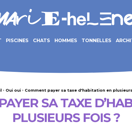
T
PISCINES
CHATS
HOMMES
TONNELLES
ARCHI
l
Oui oui
Comment payer sa taxe d'habitation en plusieurs
AYER SA TAXE D’HAB
PLUSIEURS FOIS ?