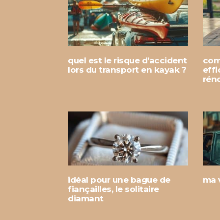
quel est le risque d’accident
com
lors du transport en kayak ?
eff
rén
idéal pour une bague de
ma v
fiançailles, le solitaire
diamant