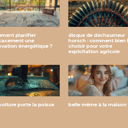
ment planifier
disque de déchaumeur
icacement une
horsch : comment bien 
ovation énergétique ?
choisir pour votre
exploitation agricole
oiture porte la poisse
belle même à la maison