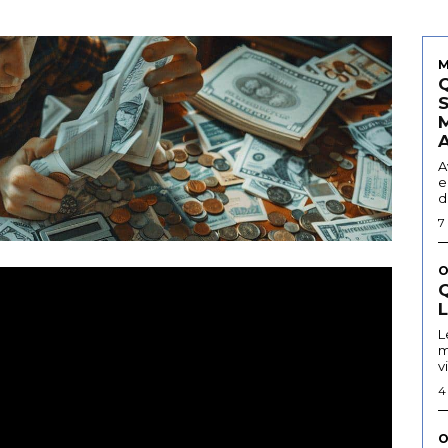
M
A
e
d
7
O
Q
L
m
v
4
O