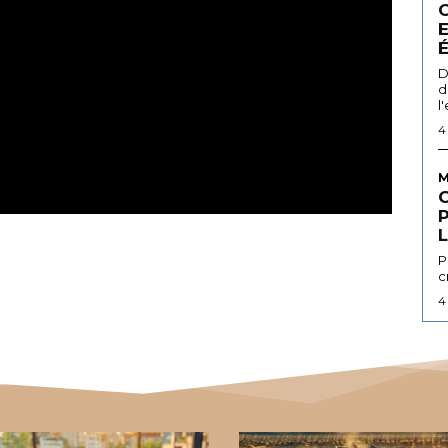
D
d
l
4
M
L
P
c
4