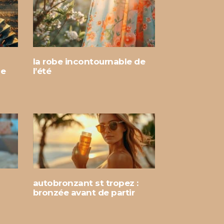
la robe incontournable de
le
l’été
autobronzant st tropez :
bronzée avant de partir