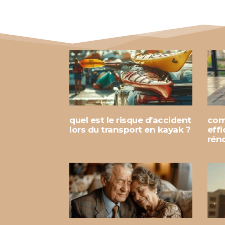
quel est le risque d’accident
com
lors du transport en kayak ?
eff
rén