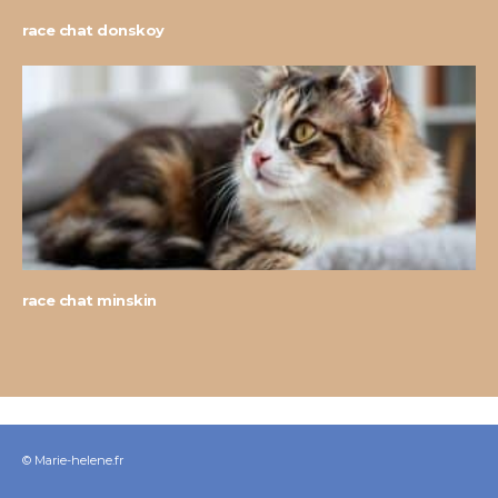
race chat donskoy
race chat minskin
© Marie-helene.fr