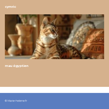
cymric
mau égyptien
© Marie-helene.fr