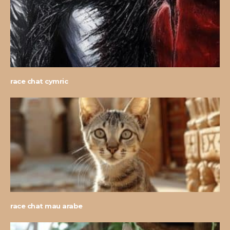
race chat cymric
race chat mau arabe