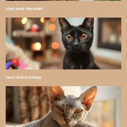
chat york chocolat
race chat bombay