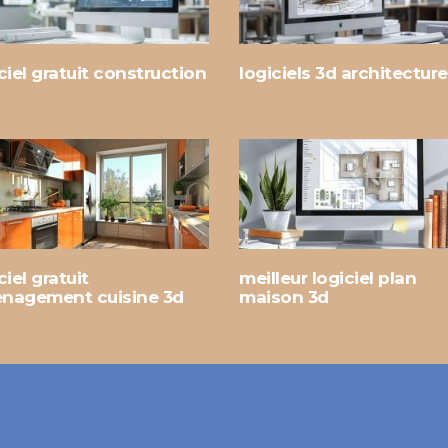
ciel gratuit construction
logiciels 3d architecture
ciel gratuit
meilleur logiciel plan
nagement cuisine 3d
maison 3d