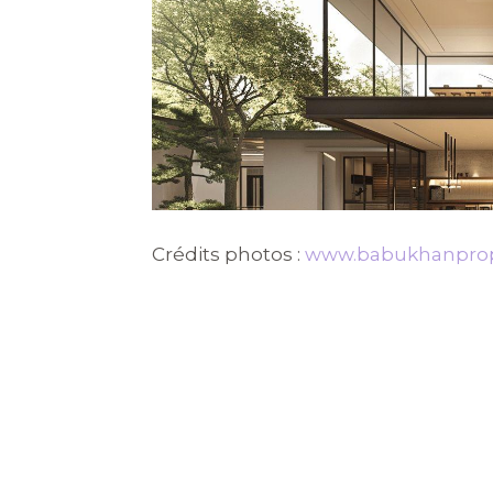
Crédits photos :
www.babukhanprop