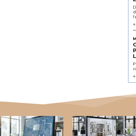
D
d
l
4
M
L
P
c
4