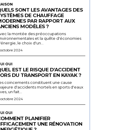
AISON
QUELS SONT LES AVANTAGES DES
SYSTÈMES DE CHAUFFAGE
MODERNES PAR RAPPORT AUX
ANCIENS MODÈLES ?
vec la montée des préoccupations
nvironnementales et la quête d'économies
'énergie, le choix d'un...
 octobre 2024
UI OUI
UEL EST LE RISQUE D’ACCIDENT
LORS DU TRANSPORT EN KAYAK ?
es coincements constituent une cause
ajeure d'accidents mortels en sports d'eaux
ives, un fait...
 octobre 2024
UI OUI
COMMENT PLANIFIER
EFFICACEMENT UNE RÉNOVATION
ÉNERGÉTIQUE ?