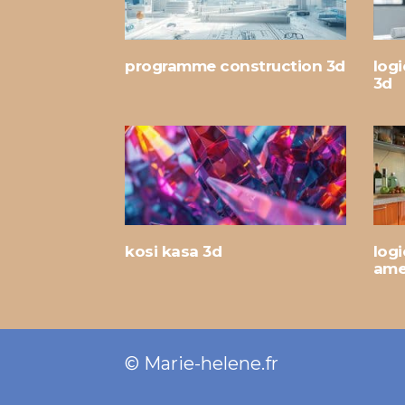
programme construction 3d
logi
3d
kosi kasa 3d
logi
ame
© Marie-helene.fr