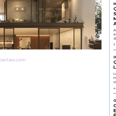
M
A
e
d
7
O
erties.com
Q
L
m
v
4
O