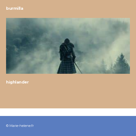
burmilla
highlander
© Marie-helene.fr