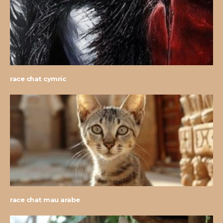
race chat cymric
race chat mau arabe