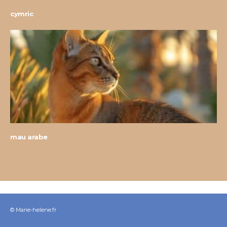
cymric
mau arabe
© Marie-helene.fr