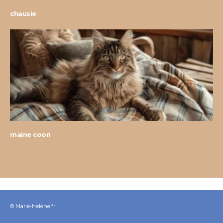
chausie
maine coon
© Marie-helene.fr