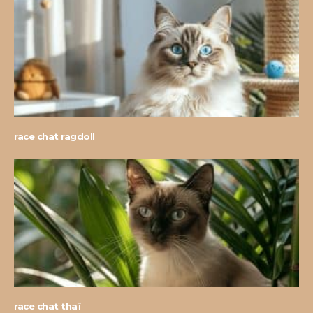
race chat ragdoll
race chat thaï