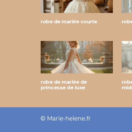
robe de mariée courte
rob
robe de mariée de
rob
princesse de luxe
mid
© Marie-helene.fr