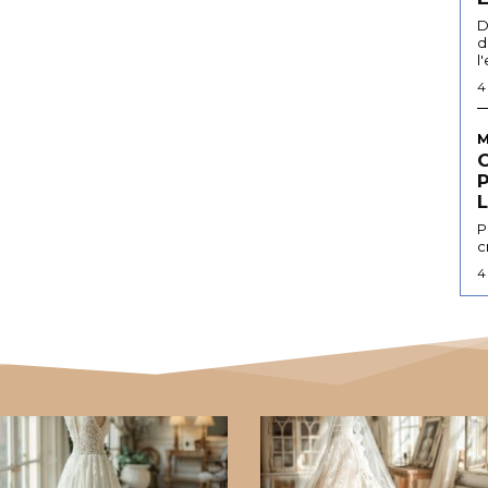
D
d
l
4
M
L
P
c
4