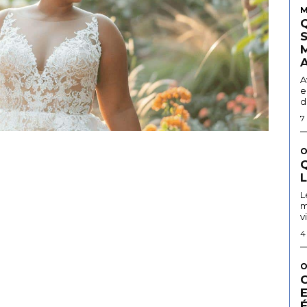
M
A
e
d
7
O
Q
L
m
v
4
O