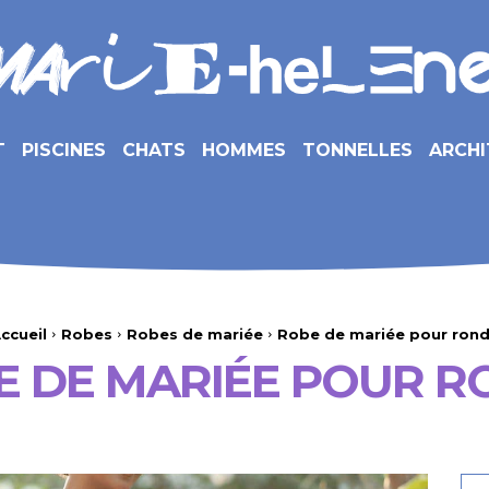
T
PISCINES
CHATS
HOMMES
TONNELLES
ARCHI
ccueil
Robes
Robes de mariée
Robe de mariée pour ron
E DE MARIÉE POUR R