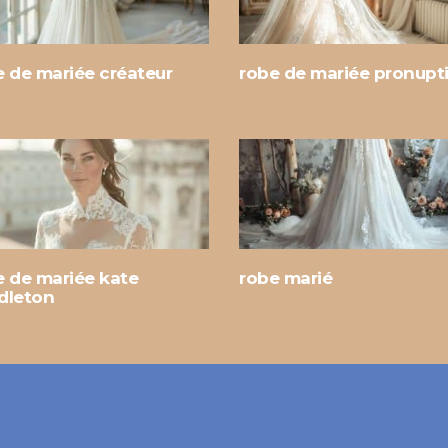
e de mariée créateur
robe de mariée pronupt
e de mariée kate
robe marié
dleton