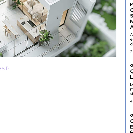
M
A
e
d
7
O
6.fr
Q
L
m
v
4
O