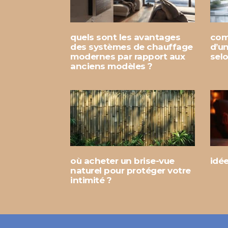
quels sont les avantages
com
des systèmes de chauffage
d’u
modernes par rapport aux
sel
anciens modèles ?
où acheter un brise-vue
idé
naturel pour protéger votre
intimité ?