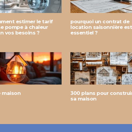
ment estimer le tarif
pourquoi un contrat de
ne pompe à chaleur
location saisonnière est-
on vos besoins ?
essentiel ?
e maison
300 plans pour construi
sa maison