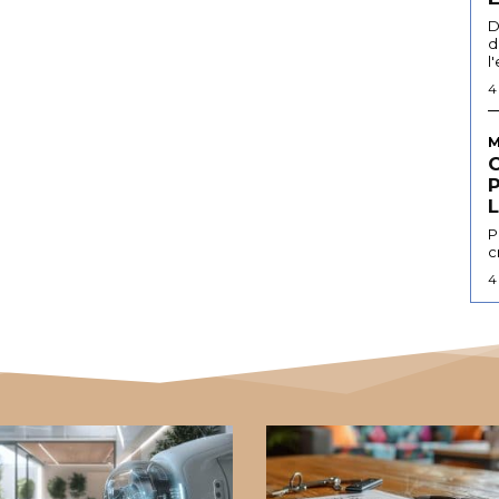
D
d
l
4
M
L
P
c
4