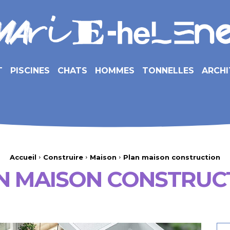
T
PISCINES
CHATS
HOMMES
TONNELLES
ARCHI
Accueil
Construire
Maison
Plan maison construction
N MAISON CONSTRUC