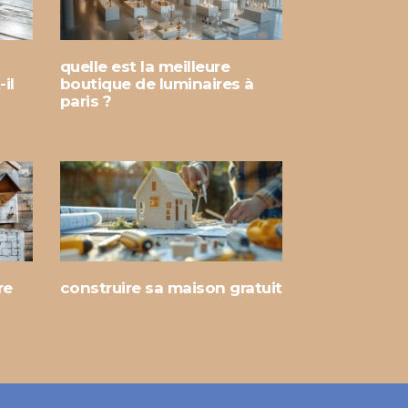
quelle est la meilleure
il
boutique de luminaires à
paris ?
re
construire sa maison gratuit