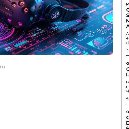
M
A
e
d
7
O
om
Q
L
m
v
4
O