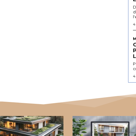
D
d
l
4
M
L
P
c
4