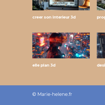
creer son interieur 3d
pro
elle plan 3d
des
© Marie-helene.fr