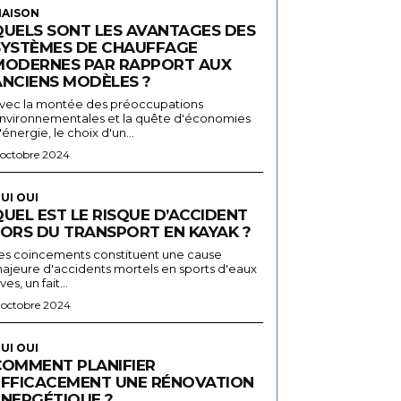
AISON
QUELS SONT LES AVANTAGES DES
SYSTÈMES DE CHAUFFAGE
MODERNES PAR RAPPORT AUX
ANCIENS MODÈLES ?
vec la montée des préoccupations
nvironnementales et la quête d'économies
'énergie, le choix d'un...
 octobre 2024
UI OUI
UEL EST LE RISQUE D’ACCIDENT
LORS DU TRANSPORT EN KAYAK ?
es coincements constituent une cause
ajeure d'accidents mortels en sports d'eaux
ives, un fait...
 octobre 2024
UI OUI
COMMENT PLANIFIER
EFFICACEMENT UNE RÉNOVATION
ÉNERGÉTIQUE ?