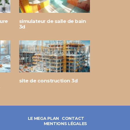
ture
simulateur de salle de bain
3d
site de construction 3d
t
LE MEGA PLAN
CONTACT
MENTIONS LÉGALES