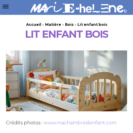
Accueil
Matière
Bois
Lit enfant bois
LIT ENFANT BOIS
Crédits photos :
www.machambredenfant.com