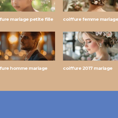
fure mariage petite fille
coiffure femme mariag
ffure homme mariage
coiffure 2017 mariage