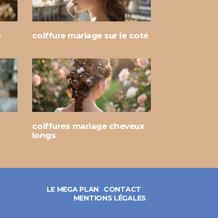
e
coiffure mariage sur le coté
coiffures mariage cheveux
longs
LE MEGA PLAN
CONTACT
MENTIONS LÉGALES