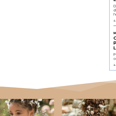
D
d
l
4
M
L
P
c
4