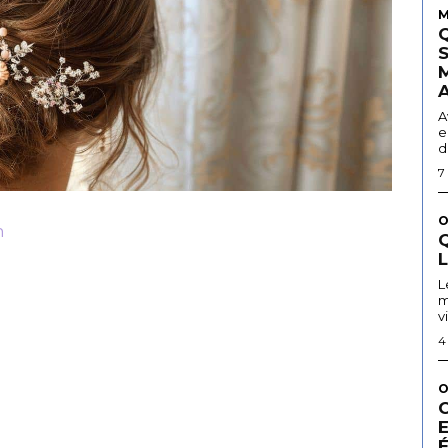
M
A
e
d
7
O
m
Q
L
m
v
4
O