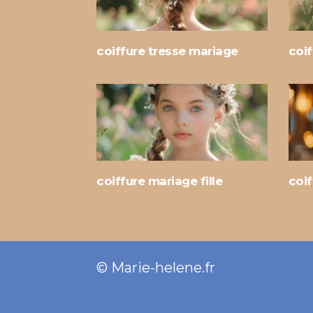
coiffure tresse mariage
coif
coiffure mariage fille
coi
© Marie-helene.fr