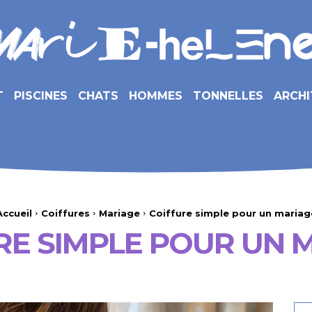
T
PISCINES
CHATS
HOMMES
TONNELLES
ARCHI
Accueil
Coiffures
Mariage
Coiffure simple pour un mariag
RE SIMPLE POUR UN 