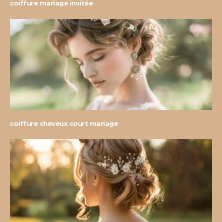
coiffure mariage invitée
coiffure cheveux court mariage