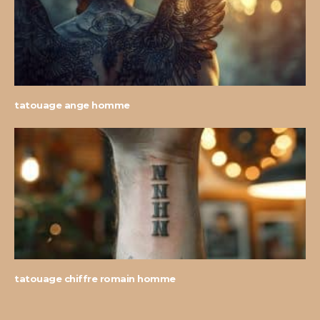
tatouage ange homme
tatouage chiffre romain homme