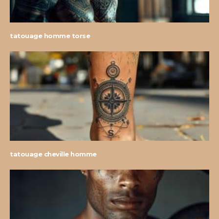
tatouage homme torse
tatouage cheville homme