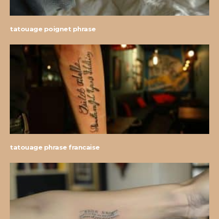
tatouage poignet phrase
tatouage phrase francaise