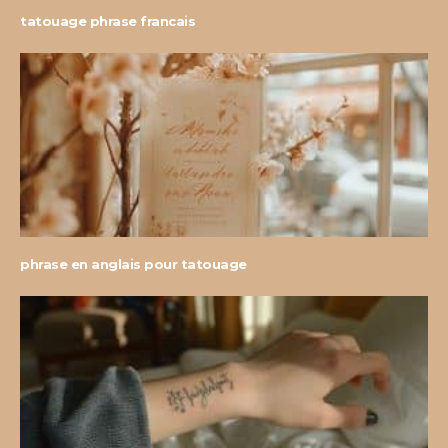
tatouage phrase francais
phrase en anglais pour tatouage