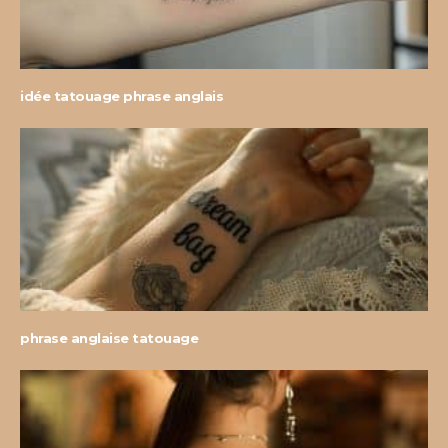
idée tatouage phrase anglais
phrase anglaise tatouage