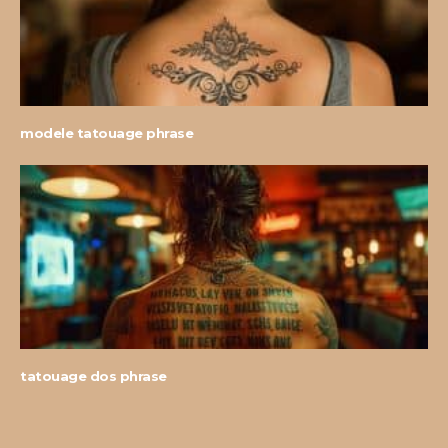
modele tatouage phrase
tatouage dos phrase