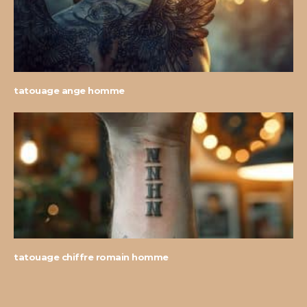
tatouage ange homme
tatouage chiffre romain homme