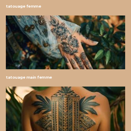
tatouage femme
tatouage main femme