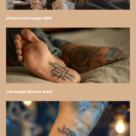
phrase tatouage idée
tatouage phrase pied