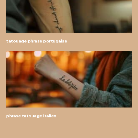
tatouage phrase portugaise
phrase tatouage italien