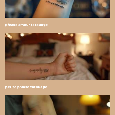
phrase amour tatouage
petite phrase tatouage