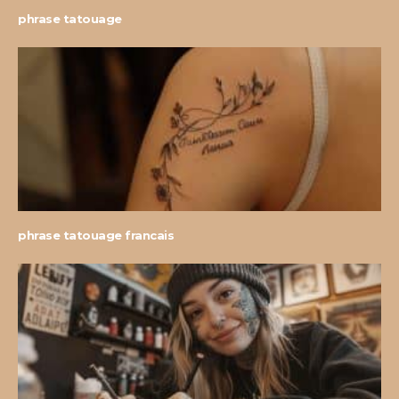
phrase tatouage
phrase tatouage francais