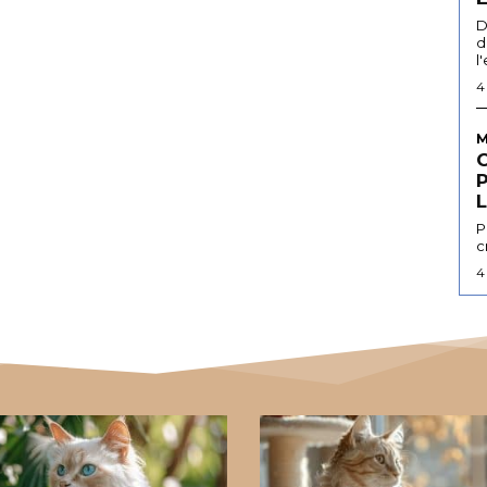
D
d
l
4
M
L
P
c
4