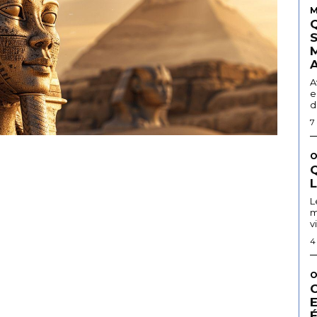
M
A
e
d
7
O
Q
L
m
v
4
O