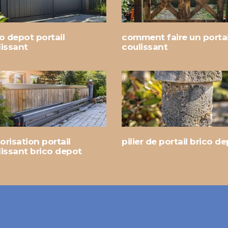
o depot portail
comment faire un portai
lissant
coulissant
risation portail
pilier de portail brico d
lissant brico depot