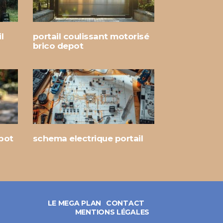
l
portail coulissant motorisé
brico depot
epot
schema electrique portail
LE MEGA PLAN
CONTACT
MENTIONS LÉGALES