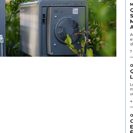
M
A
e
d
7
O
Q
L
m
v
4
O