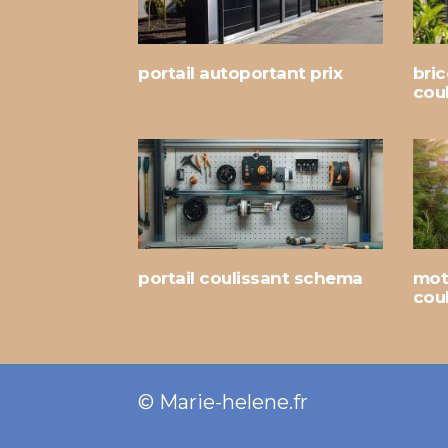
portail autoportant prix
bric
cou
portail coulissant schema
moto
cou
© Marie-helene.fr