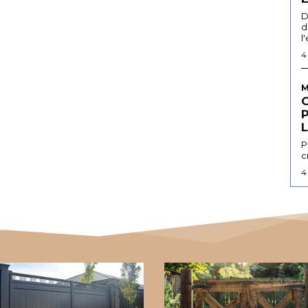
D
d
l
4
M
L
P
c
4