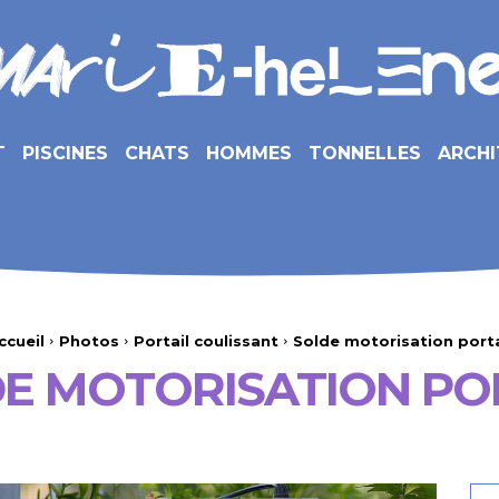
T
PISCINES
CHATS
HOMMES
TONNELLES
ARCHI
ccueil
Photos
Portail coulissant
Solde motorisation porta
E MOTORISATION PO