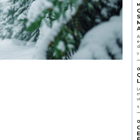
M
A
e
d
7
O
Q
L
m
v
4
O