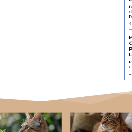
D
d
l
4
M
L
P
c
4