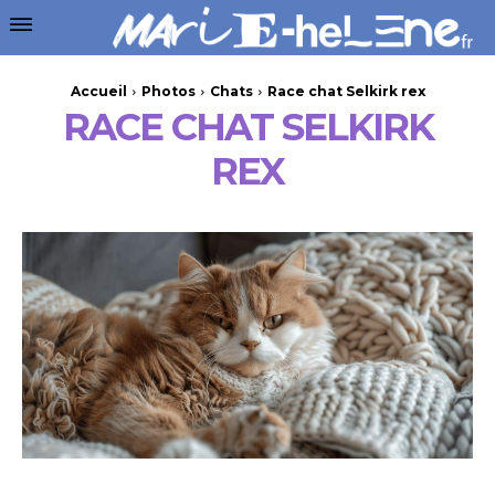
Accueil
Photos
Chats
Race chat Selkirk rex
RACE CHAT SELKIRK
REX