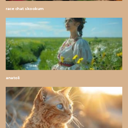
race chat skookum
anatoli