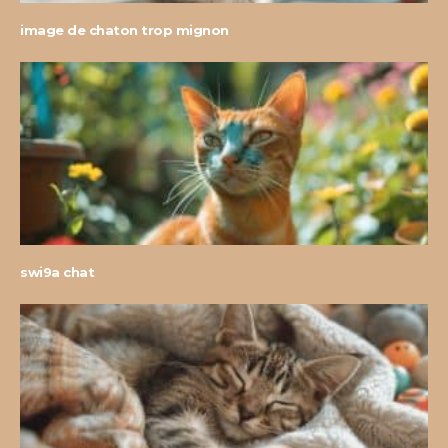
image de chaton trop mignon
swi9a chat