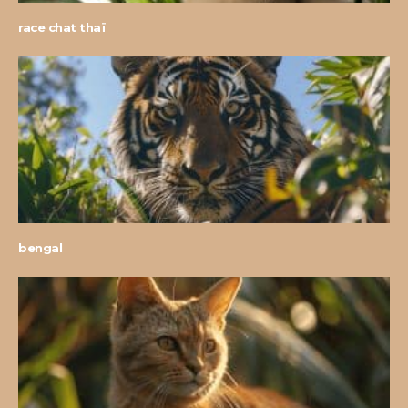
race chat thaï
bengal