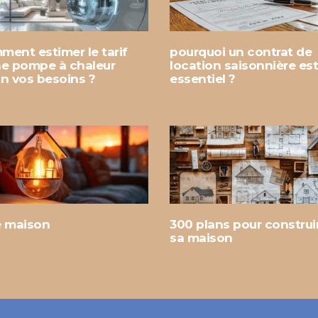
ment estimer le tarif
pourquoi un contrat de
ne pompe à chaleur
location saisonnière est-
on vos besoins ?
essentiel ?
e maison
300 plans pour construi
sa maison