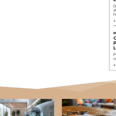
D
d
l
4
M
L
P
c
4