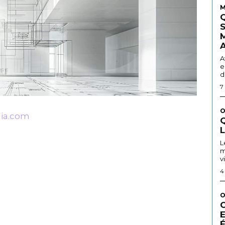
M
A
e
d
7
O
ia.com
Q
L
m
v
4
O