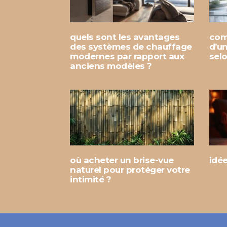
quels sont les avantages
com
des systèmes de chauffage
d’u
modernes par rapport aux
sel
anciens modèles ?
où acheter un brise-vue
idé
naturel pour protéger votre
intimité ?