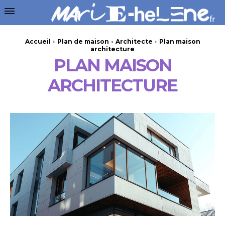
Accueil
Plan de maison
Architecte
Plan maison
architecture
PLAN MAISON
ARCHITECTURE