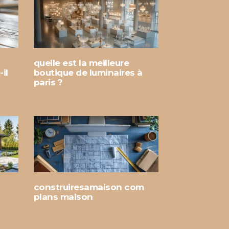
quelle est la meilleure
il
boutique de luminaires à
paris ?
construiresamaison com
plans maison