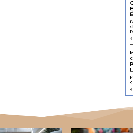
D
d
l
4
M
L
P
c
4