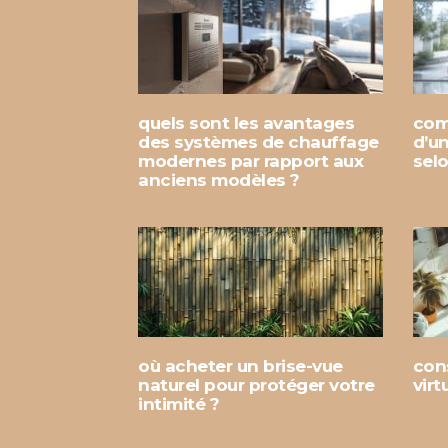
quels sont les avantages
com
des systèmes de chauffage
d’u
modernes par rapport aux
sel
anciens modèles ?
où acheter un brise-vue
con
naturel pour protéger votre
virt
intimité ?