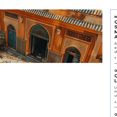
M
A
e
d
7
O
Q
L
m
v
4
O