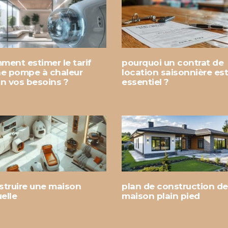
ment estimer le tarif
pourquoi un contrat de
ne pompe à chaleur
location saisonnière est-
on vos besoins ?
essentiel ?
struire une maison
plan de construction de
uelle
maison plain pied