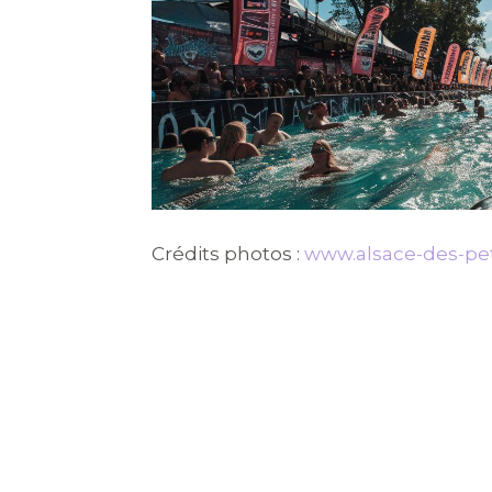
Crédits photos :
www.alsace-des-peti