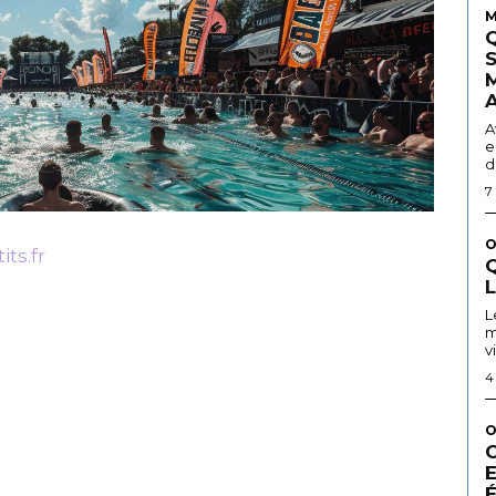
M
A
e
d
7
O
ts.fr
Q
L
m
v
4
O