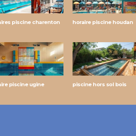
aires piscine charenton
horaire piscine houdan
ire piscine ugine
piscine hors sol bois