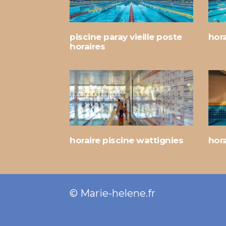
piscine paray vieille poste
hor
horaires
horaire piscine wattignies
hora
© Marie-helene.fr