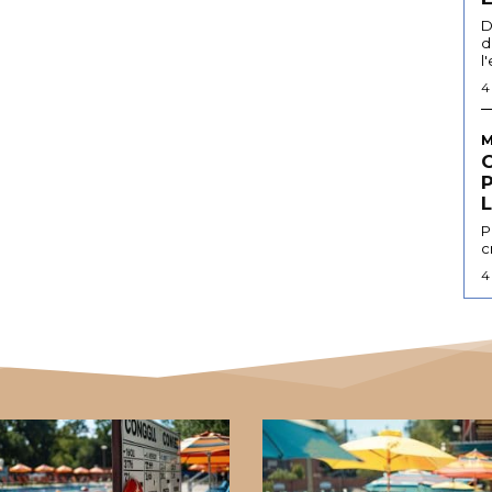
D
d
l
4
M
L
P
c
4