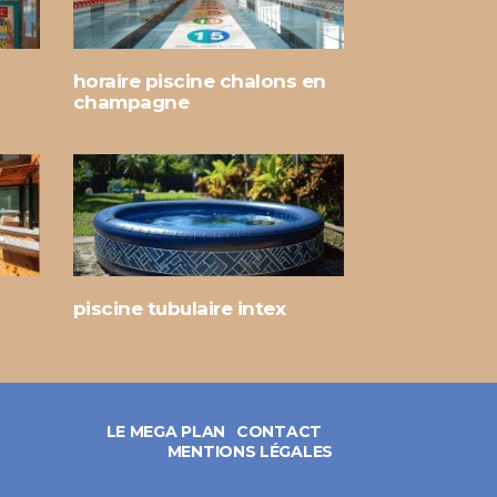
horaire piscine chalons en
champagne
piscine tubulaire intex
LE MEGA PLAN
CONTACT
MENTIONS LÉGALES