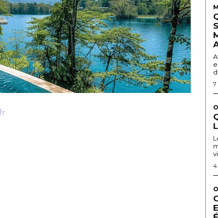
M
A
e
d
7
O
fr
Q
L
m
v
4
O