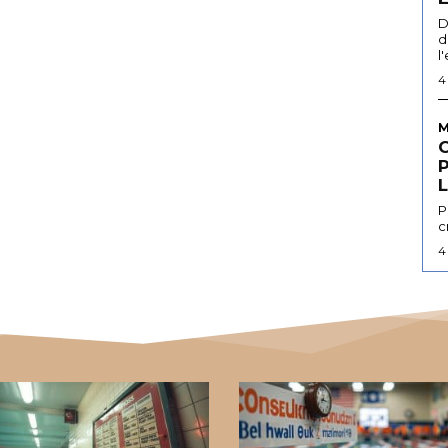
D
d
l
4
M
L
P
c
4