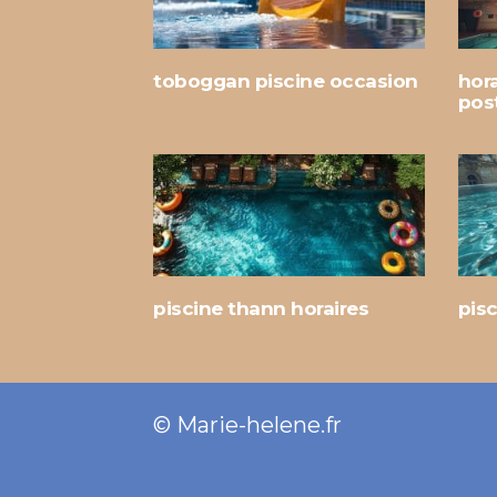
toboggan piscine occasion
hora
pos
piscine thann horaires
pisc
© Marie-helene.fr