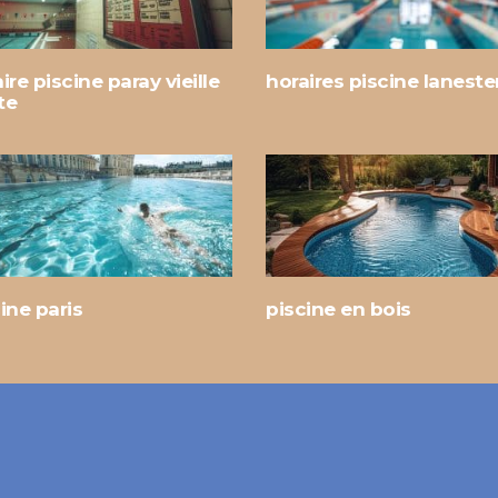
ire piscine paray vieille
horaires piscine laneste
te
ine paris
piscine en bois