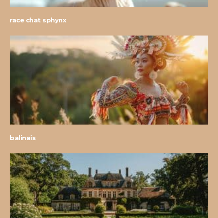
race chat sphynx
balinais