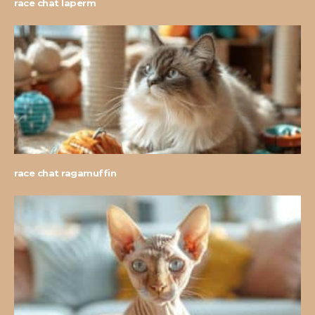
race chat laperm
race chat ragamuffin