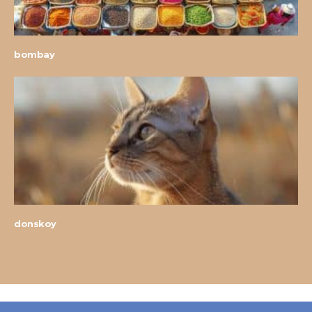
bombay
donskoy