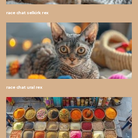
race chat selkirk rex
race chat ural rex