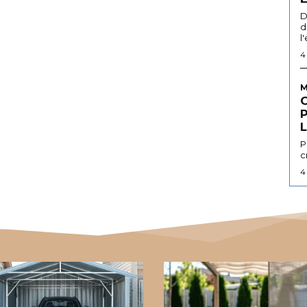
D
d
l
4
M
L
P
c
4