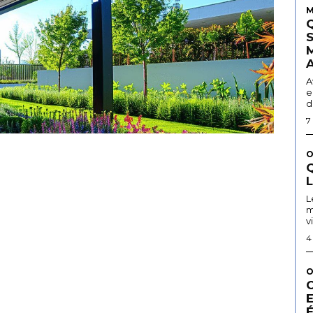
M
A
e
d
7
O
Q
L
m
v
4
O