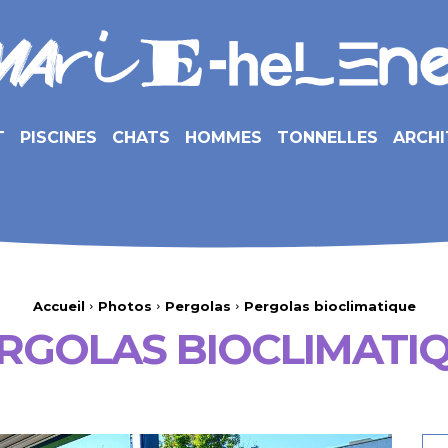
T
PISCINES
CHATS
HOMMES
TONNELLES
ARCHI
Accueil
Photos
Pergolas
Pergolas bioclimatique
RGOLAS BIOCLIMATI