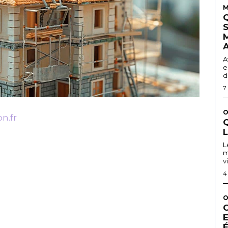
M
A
e
d
7
O
n.fr
Q
L
m
v
4
O