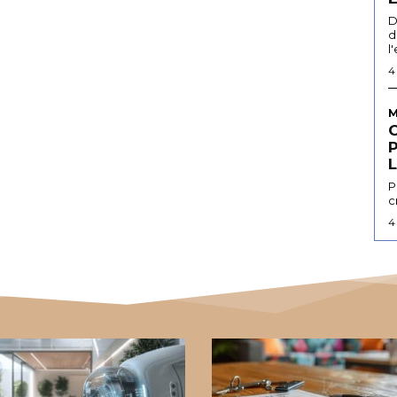
D
d
l
4
M
L
P
c
4