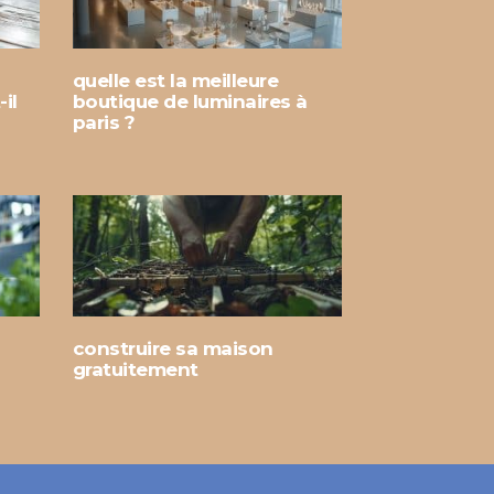
quelle est la meilleure
il
boutique de luminaires à
paris ?
construire sa maison
gratuitement