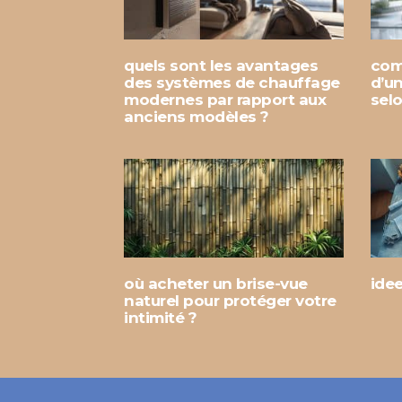
quels sont les avantages
com
des systèmes de chauffage
d’u
modernes par rapport aux
sel
anciens modèles ?
où acheter un brise-vue
ide
naturel pour protéger votre
intimité ?