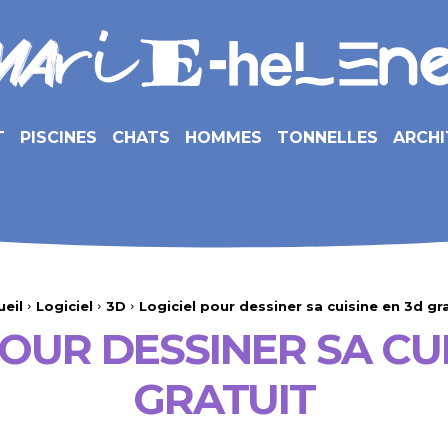
T
PISCINES
CHATS
HOMMES
TONNELLES
ARCHI
ueil
Logiciel
3D
Logiciel pour dessiner sa cuisine en 3d gr
POUR DESSINER SA CUI
GRATUIT