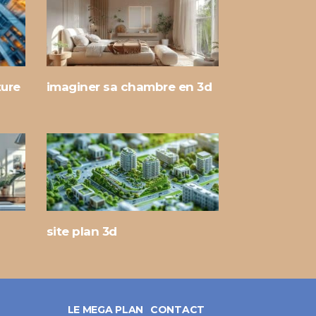
ure
imaginer sa chambre en 3d
site plan 3d
LE MEGA PLAN
CONTACT