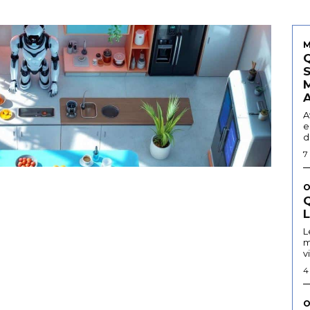
M
A
e
d
7
O
Q
L
m
v
4
O