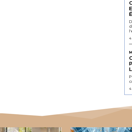
D
d
l
4
M
L
P
c
4