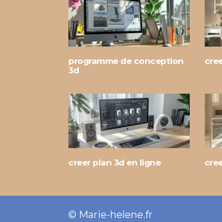
programme de conception
cree
3d
creer plan 3d en ligne
cree
© Marie-helene.fr