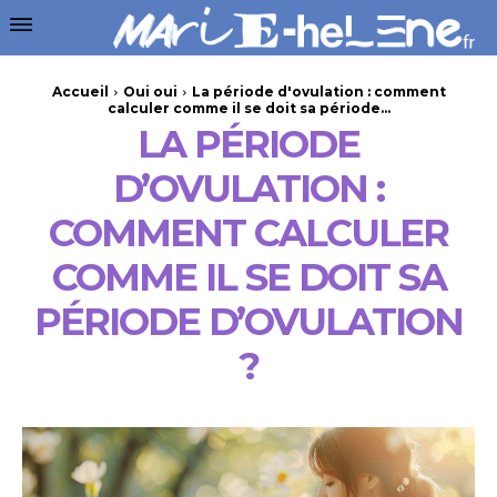
Accueil
Oui oui
La période d'ovulation : comment
calculer comme il se doit sa période...
LA PÉRIODE
D’OVULATION :
COMMENT CALCULER
COMME IL SE DOIT SA
PÉRIODE D’OVULATION
?