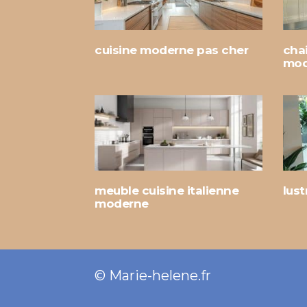
cuisine moderne pas cher
chai
mod
meuble cuisine italienne
lus
moderne
© Marie-helene.fr