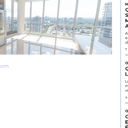
M
A
e
d
7
O
com
Q
L
m
v
4
O