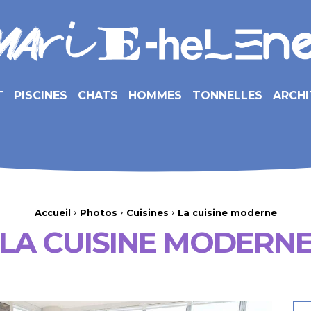
T
PISCINES
CHATS
HOMMES
TONNELLES
ARCHI
Accueil
Photos
Cuisines
La cuisine moderne
LA CUISINE MODERN