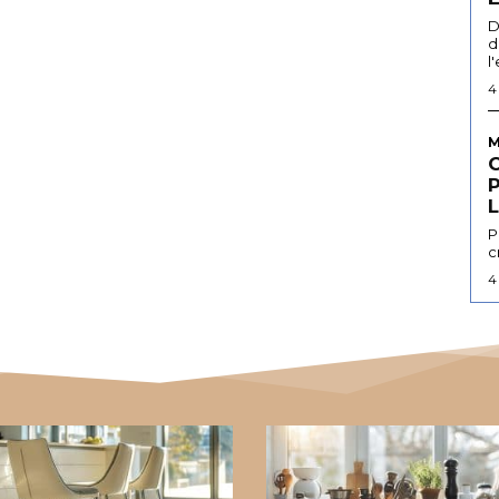
D
d
l
4
M
L
P
c
4