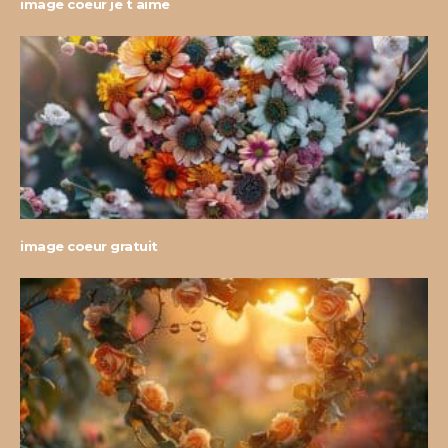
image coeur je t aime
image coeur gratuit